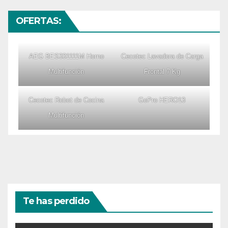
OFERTAS:
AEG BES331111M Horno
Cecotec Lavadora de Carga
Multifunción
Frontal 7 Kg
Cecotec Robot de Cocina
GoPro HERO13
Multifunción
Te has perdido