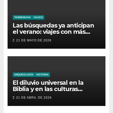
TENDENCIAS
VIAJES
Las búsquedas ya anticipan
el verano: viajes con más
aventura, moda inesperada y
21 DE MAYO DE 2026
nuevas obsesiones virales
ARQUEOLOGÍA
HISTORIA
El diluvio universal en la
Biblia y en las culturas
antiguas
21 DE ABRIL DE 2026