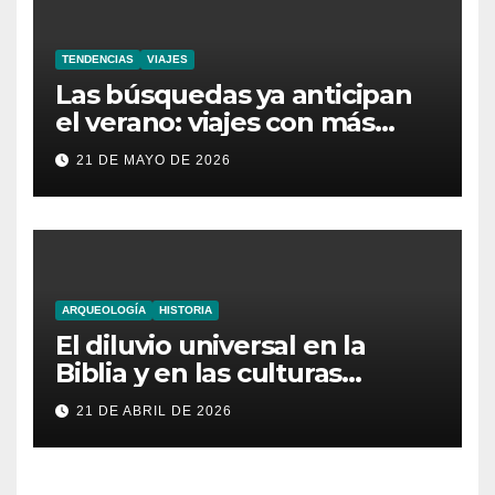
TENDENCIAS
VIAJES
Las búsquedas ya anticipan
el verano: viajes con más
aventura, moda inesperada y
21 DE MAYO DE 2026
nuevas obsesiones virales
ARQUEOLOGÍA
HISTORIA
El diluvio universal en la
Biblia y en las culturas
antiguas
21 DE ABRIL DE 2026