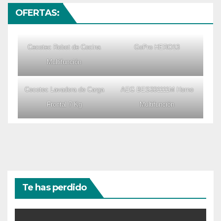
OFERTAS:
Cecotec Robot de Cocina
GoPro HERO13
Multifunción
Cecotec Lavadora de Carga
AEG BES331111M Horno
Frontal 7 Kg
Multifunción
Te has perdido