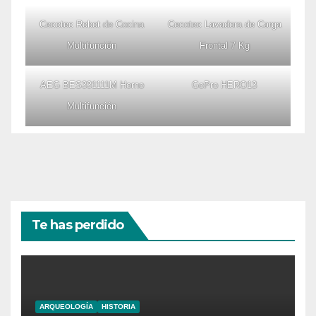
Cecotec Robot de Cocina
Cecotec Lavadora de Carga
Multifunción
Frontal 7 Kg
AEG BES331111M Horno
GoPro HERO13
Multifunción
Te has perdido
ARQUEOLOGÍA
HISTORIA