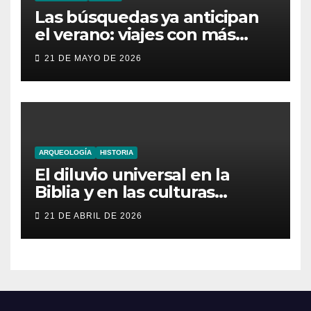
Las búsquedas ya anticipan
el verano: viajes con más
aventura, moda inesperada y
21 DE MAYO DE 2026
nuevas obsesiones virales
ARQUEOLOGÍA
HISTORIA
El diluvio universal en la
Biblia y en las culturas
antiguas
21 DE ABRIL DE 2026