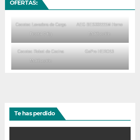
OFERTAS:
Cecotec Lavadora de Carga
AEG BES331111M Horno
Frontal 7 Kg
Multifunción
Cecotec Robot de Cocina
GoPro HERO13
Multifunción
Te has perdido