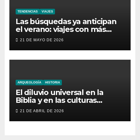
TENDENCIAS
VIAJES
Las búsquedas ya anticipan
el verano: viajes con más
aventura, moda inesperada y
21 DE MAYO DE 2026
nuevas obsesiones virales
ARQUEOLOGÍA
HISTORIA
El diluvio universal en la
Biblia y en las culturas
antiguas
21 DE ABRIL DE 2026