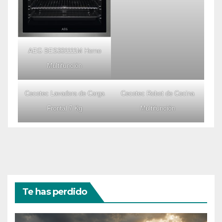
AEG BES331111M Horno
Multifunción
Cecotec Lavadora de Carga
Cecotec Robot de Cocina
Frontal 7 Kg
Multifunción
Te has perdido