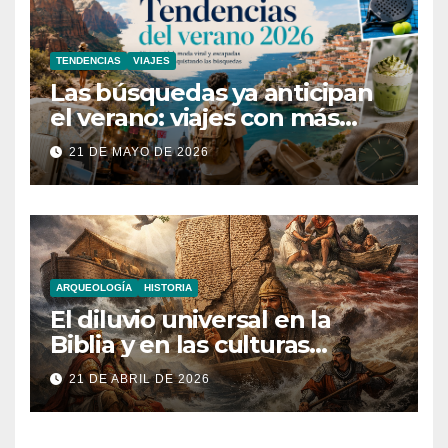
TENDENCIAS
VIAJES
Las búsquedas ya anticipan
el verano: viajes con más
aventura, moda inesperada y
21 DE MAYO DE 2026
nuevas obsesiones virales
ARQUEOLOGÍA
HISTORIA
El diluvio universal en la
Biblia y en las culturas
antiguas
21 DE ABRIL DE 2026