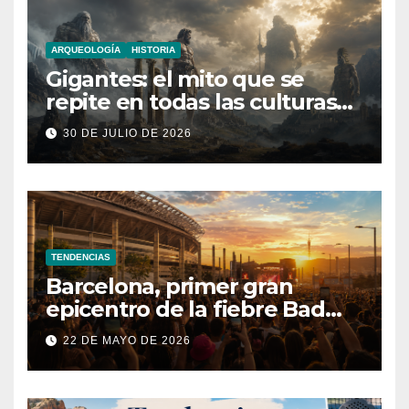
ARQUEOLOGÍA
HISTORIA
Gigantes: el mito que se
repite en todas las culturas
del mundo
30 DE JULIO DE 2026
TENDENCIAS
Barcelona, primer gran
epicentro de la fiebre Bad
Bunny en España
22 DE MAYO DE 2026