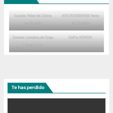
Cecotec Robot de Cocina
AEG BES331111M Horno
Multifunción
Multifunción
Cecotec Lavadora de Carga
GoPro HERO13
Frontal 7 Kg
Te has perdido