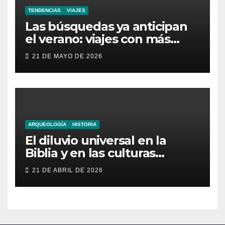
TENDENCIAS
VIAJES
Las búsquedas ya anticipan
el verano: viajes con más
aventura, moda inesperada y
21 DE MAYO DE 2026
nuevas obsesiones virales
ARQUEOLOGÍA
HISTORIA
El diluvio universal en la
Biblia y en las culturas
antiguas
21 DE ABRIL DE 2026