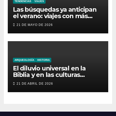
TENDENCIAS
VIAJES
Las búsquedas ya anticipan
el verano: viajes con más
aventura, moda inesperada y
21 DE MAYO DE 2026
nuevas obsesiones virales
ARQUEOLOGÍA
HISTORIA
El diluvio universal en la
Biblia y en las culturas
antiguas
21 DE ABRIL DE 2026