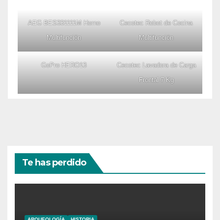
AEG BES331111M Horno
Cecotec Robot de Cocina
Multifunción
Multifunción
GoPro HERO13
Cecotec Lavadora de Carga
Frontal 7 Kg
Te has perdido
ARQUEOLOGÍA
HISTORIA