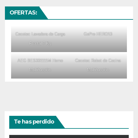
OFERTAS:
Cecotec Lavadora de Carga
GoPro HERO13
Frontal 7 Kg
AEG BES331111M Horno
Cecotec Robot de Cocina
Multifunción
Multifunción
Te has perdido