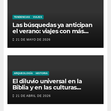
TENDENCIAS
VIAJES
Las búsquedas ya anticipan
el verano: viajes con más
aventura, moda inesperada y
21 DE MAYO DE 2026
nuevas obsesiones virales
ARQUEOLOGÍA
HISTORIA
El diluvio universal en la
Biblia y en las culturas
antiguas
21 DE ABRIL DE 2026