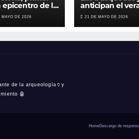
 epicentro de la
anticipan el ver
re Bad Bunny
viajes con más
E MAYO DE 2026
21 DE MAYO DE 2026
España
aventura, moda
inesperada y nu
obsesiones viral
mante de la arqueología🏺y
imiento 🤖
Home
Descargo de responsab