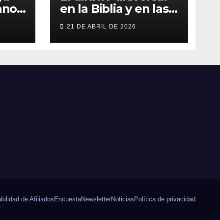
ano:
en la Biblia y en las
culturas antiguas
21 DE ABRIL DE 2026
evas
es
ilidad de Afiliados
Encuesta
Newsletter
Noticias
Política de privacidad