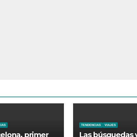
IAS
TENDENCIAS
VIAJES
elona, primer
Las búsquedas 