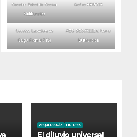
Cecotec Robot de Cocina
GoPro HERO13
Multifunción
Cecotec Lavadora de
AEG BES331111M Horno
Carga Frontal 7 Kg
Multifunción
ARQUEOLOGÍA
HISTORIA
ya
El diluvio universal