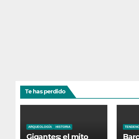
Te has perdido
ARQUEOLOGÍA
HISTORIA
TENDENC
Gigantes: el mito
Barc