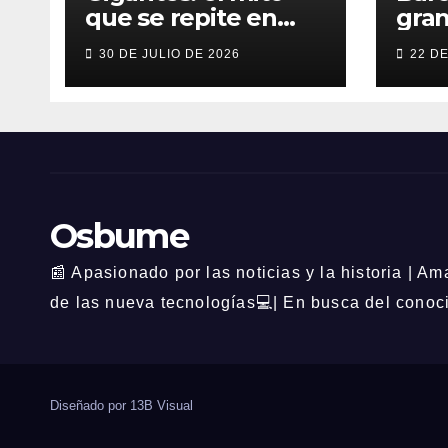
que se repite en
gran
todas las culturas
fieb
30 DE JULIO DE 2026
22 D
del mundo
en 
Osbume
📰 Apasionado por las noticias y la historia | A
de las nueva tecnologías💻| En busca del conoc
Diseñado por
13B Visual