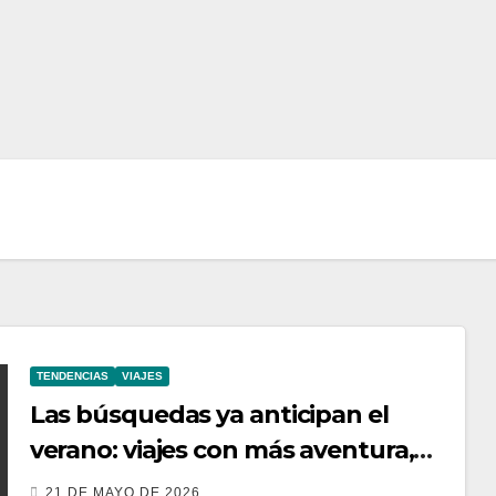
TENDENCIAS
VIAJES
Las búsquedas ya anticipan el
verano: viajes con más aventura,
moda inesperada y nuevas
21 DE MAYO DE 2026