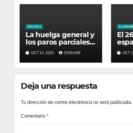
POLITICA
ECONOMÍ
La huelga general y
El 2
los paros parciales
espa
del 15 de octubre:
ries
OCT 14, 2025
OSBUME
OCT 1
¿siguen adelante
tras el acuerdo de
paz en Gaza?
Deja una respuesta
Tu dirección de correo electrónico no será publicada.
Comentario
*