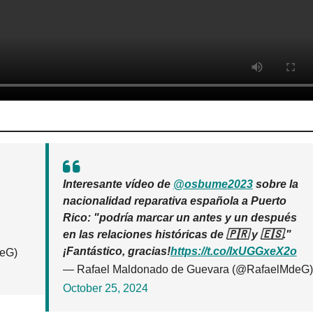
Interesante vídeo de
@osbume2023
sobre la
nacionalidad reparativa española a Puerto
Rico: "podría marcar un antes y un después
en las relaciones históricas de 🇵🇷 y 🇪🇸."
¡Fantástico, gracias!
https://t.co/IxUGGxeX2o
deG)
— Rafael Maldonado de Guevara (@RafaelMdeG)
October 25, 2024