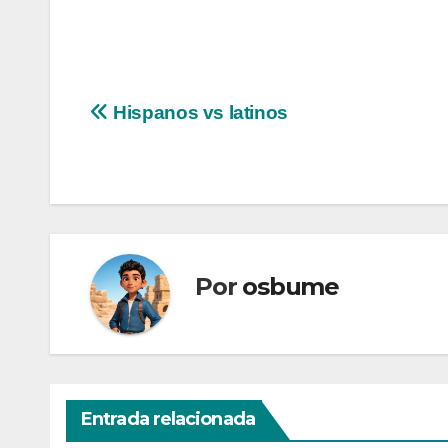
Navegación
Hispanos vs latinos
de
entradas
Por
osbume
Entrada relacionada