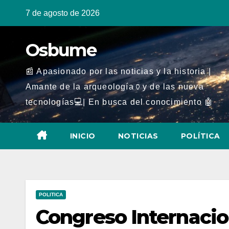
Ir
7 de agosto de 2026
al
contenido
Osbume
📰 Apasionado por las noticias y la historia |
Amante de la arqueología🏺y de las nueva
tecnologías💻| En busca del conocimiento 🤖
INICIO
NOTICIAS
POLÍTICA
POLITICA
Congreso Internaci