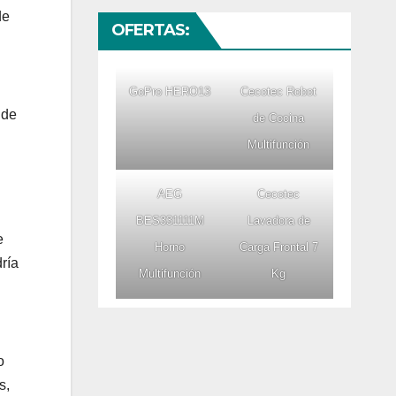
de
OFERTAS:
GoPro HERO13
Cecotec Robot
 de
de Cocina
Multifunción
AEG
Cecotec
BES331111M
Lavadora de
e
Horno
Carga Frontal 7
ría
Multifunción
Kg
o
s,