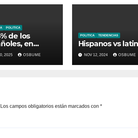
A
POLITICA
6% de los
POLITICA
TENDENCIAS
ñoles, en
Hispanos vs lati
go de pobreza
0, 2025
OSBUME
NOV 12, 2024
OSBUME
Los campos obligatorios están marcados con
*