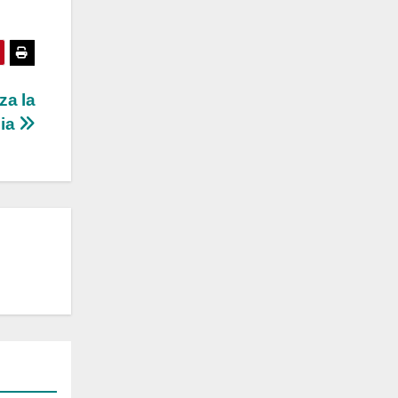
za la
ia