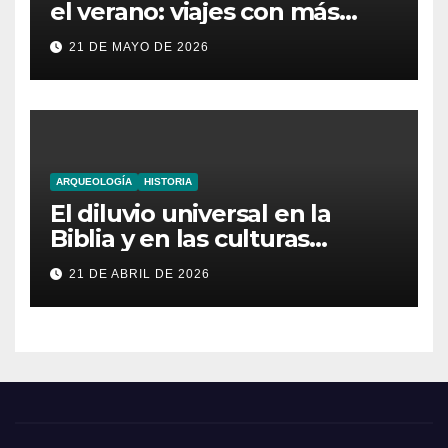
el verano: viajes con más
aventura, moda inesperada y
21 DE MAYO DE 2026
nuevas obsesiones virales
ARQUEOLOGÍA
HISTORIA
El diluvio universal en la
Biblia y en las culturas
antiguas
21 DE ABRIL DE 2026