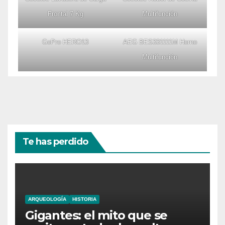
Frontal 7 Kg
Multifunción
GoPro HERO13
AEG BES331111M Horno
Multifunción
Te has perdido
ARQUEOLOGÍA
HISTORIA
Gigantes: el mito que se