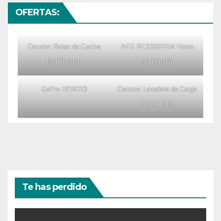
OFERTAS:
Cecotec Robot de Cocina
AEG BES331111M Horno
Multifunción
Multifunción
GoPro HERO13
Cecotec Lavadora de Carga
Frontal 7 Kg
Te has perdido