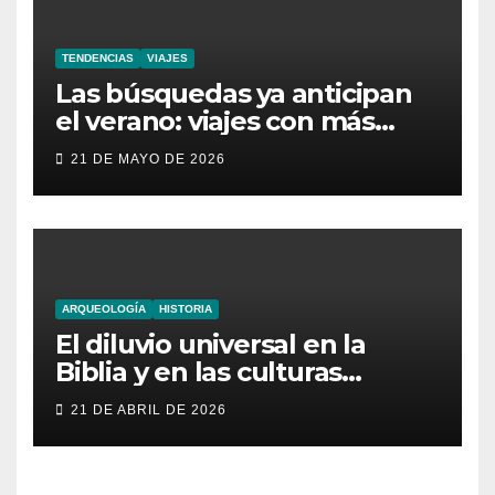
TENDENCIAS
VIAJES
Las búsquedas ya anticipan
el verano: viajes con más
aventura, moda inesperada y
21 DE MAYO DE 2026
nuevas obsesiones virales
ARQUEOLOGÍA
HISTORIA
El diluvio universal en la
Biblia y en las culturas
antiguas
21 DE ABRIL DE 2026