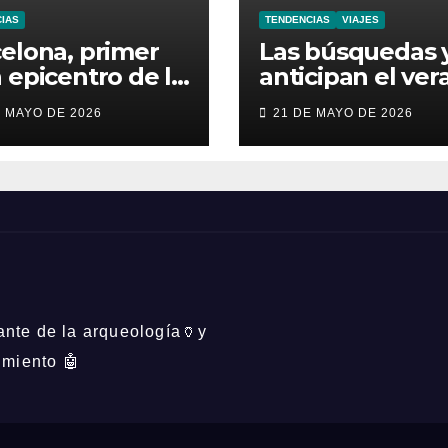
IAS
TENDENCIAS
VIAJES
elona, primer
Las búsquedas 
 epicentro de la
anticipan el ver
re Bad Bunny
viajes con más
E MAYO DE 2026
21 DE MAYO DE 2026
España
aventura, moda
inesperada y nu
obsesiones viral
mante de la arqueología🏺y
imiento 🤖