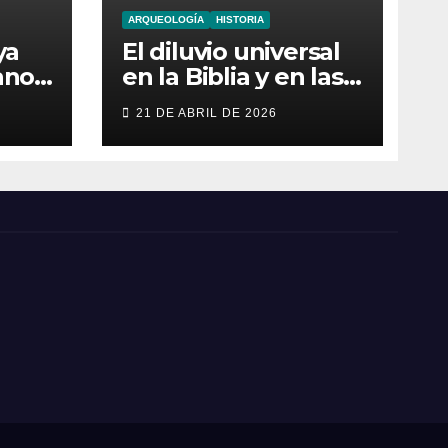
ARQUEOLOGÍA
HISTORIA
ya
El diluvio universal
ano:
en la Biblia y en las
culturas antiguas
21 DE ABRIL DE 2026
evas
es