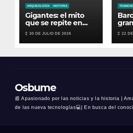
ARQUEOLOGÍA
HISTORIA
TENDENC
Gigantes: el mito
Barc
que se repite en
gran
todas las culturas
fieb
30 DE JULIO DE 2026
22 D
del mundo
en 
Osbume
📰 Apasionado por las noticias y la historia | A
de las nueva tecnologías💻| En busca del conoc