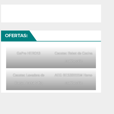
OFERTAS:
GoPro HERO13
Cecotec Robot de Cocina
Multifunción
Cecotec Lavadora de
AEG BES331111M Horno
Carga Frontal 7 Kg
Multifunción